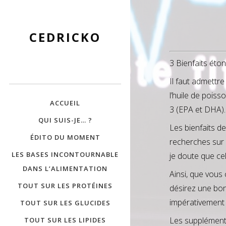
CEDRICKO
3 Bienfaits éto
Il faut admettr
l’huile de poiss
ACCUEIL
3 (EPA et DHA).
QUI SUIS-JE… ?
Les bienfaits de
ÉDITO DU MOMENT
recherches sur 
LES BASES INCONTOURNABLE
je doute que ce
DANS L’ALIMENTATION
Ainsi, que vous
TOUT SUR LES PROTÉINES
désirez une bon
impérativement 
TOUT SUR LES GLUCIDES
Les suppléments
TOUT SUR LES LIPIDES