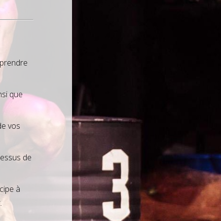
pprendre
nsi que
de vos
ocessus de
icipe à
.