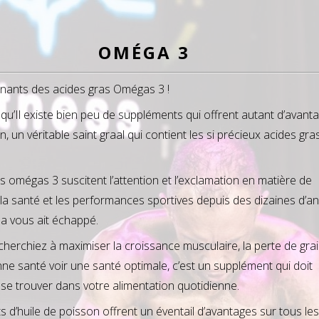
OMÉGA 3
nnants des acides gras Omégas 3 !
e qu’Il existe bien peu de suppléments qui offrent autant d’avan
on, un véritable saint graal qui contient les si précieux acides g
s omégas 3 suscitent l’attention et l’exclamation en matière de
la santé et les performances sportives depuis des dizaines d’a
la vous ait échappé.
 cherchiez à maximiser la croissance musculaire, la perte de gra
ne santé voir une santé optimale, c’est un supplément qui doit
se trouver dans votre alimentation quotidienne.
 d’huile de poisson offrent un éventail d’avantages sur tous les