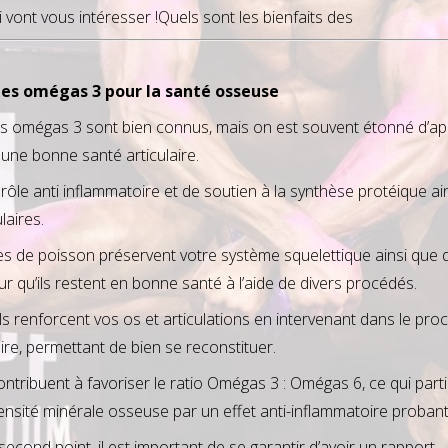
ui vont vous intéresser !Quels sont les bienfaits des
des omégas 3 pour la santé osseuse
es omégas 3 sont bien connus, mais on est souvent étonné d’a
t une bonne santé articulaire.
rôle anti inflammatoire et de soutien à la synthèse protéique ai
laires.
iles de poisson préservent votre système squelettique ainsi que 
ur qu’ils restent en bonne santé à l’aide de divers procédés.
ls renforcent vos os et articulations en intervenant dans le pr
ire, permettant de bien se reconstituer.
ontribuent à favoriser le ratio Omégas 3 : Omégas 6, ce qui part
ensité minérale osseuse par un effet anti-inflammatoire probant
 second point, il est important de se garantir d’avoir un rapport