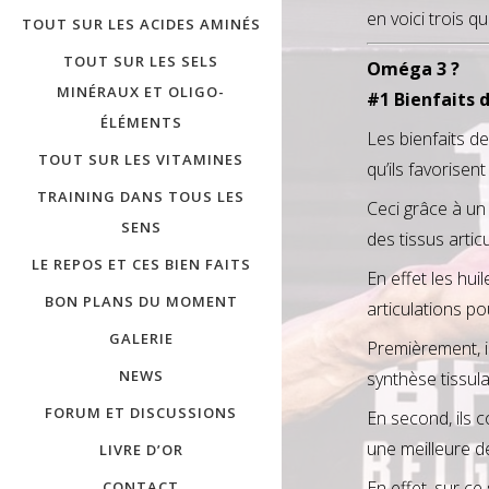
en voici trois q
TOUT SUR LES ACIDES AMINÉS
TOUT SUR LES SELS
Oméga 3 ?
MINÉRAUX ET OLIGO-
#1 Bienfaits 
ÉLÉMENTS
Les bienfaits d
TOUT SUR LES VITAMINES
qu’ils favorisen
TRAINING DANS TOUS LES
Ceci grâce à un 
SENS
des tissus articu
LE REPOS ET CES BIEN FAITS
En effet les hu
BON PLANS DU MOMENT
articulations po
GALERIE
Premièrement, i
NEWS
synthèse tissula
FORUM ET DISCUSSIONS
En second, ils c
une meilleure d
LIVRE D’OR
En effet, sur ce
CONTACT