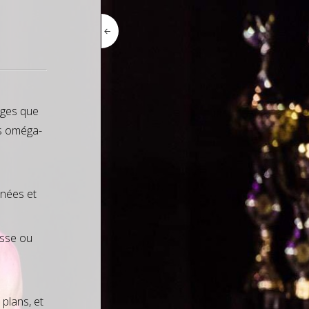
tages que
ras oméga-
nnées et
isse ou
 plans, et